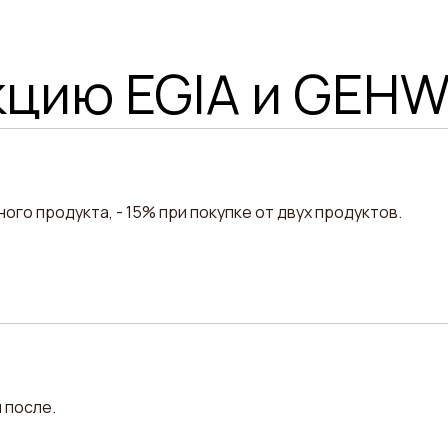
кцию EGIA и GEH
ого продукта, - 15% при покупке от двух продуктов.
 после.