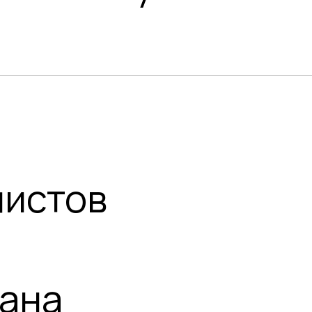
листов
лана