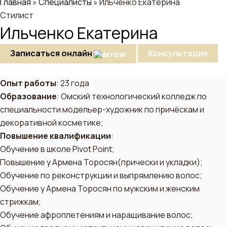
Главная
»
Специалисты
»
Ильченко Екатерина
Стилист
Ильченко Екатерина
Записаться онлайн
Консультация
Опыт работы
: 23 года
Образование
: Омский технологический колледж по
специальности модельер-художник по причёскам и
декоративной косметике;
Повышение квалификации
:
Обучение в школе Pivot Point;
Повышение у Армена Торосян(прически и укладки);
Обучение по реконструкции и выпрямлению волос;
Обучение у Армена Торосян по мужским и женским
стрижкам;
Обучение афроплетениям и наращивание волос;