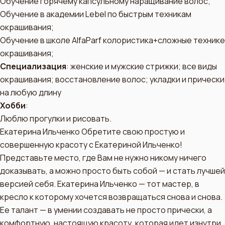
Обучение горячему капсульному наращивание волос;
Обучение в академии Lebel по быстрым техникам
окрашивания;
Обучение в школе AlfaParf колористика+сложные технике
окрашивания;
Специализация
: женские и мужские стрижки; все виды
окрашивания; восстановление волос; укладки и прически
на любую длину
Хобби
:
Люблю прогулки и рисовать.
Екатерина Ильченко Обретите свою простую и
совершенную красоту с Екатериной Ильченко!
Представьте место, где Вам не нужно никому ничего
доказывать, а можно просто быть собой — и стать лучшей
версией себя. Екатерина Ильченко — тот мастер, в
кресло к которому хочется возвращаться снова и снова.
Ее талант — в умении создавать не просто прически, а
комфортную, настоящую красоту, которая идет изнутри.