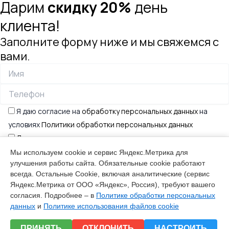
Дарим
скидку 20%
день
клиента!
Заполните форму ниже и мы свяжемся с
вами.
Я даю согласие на
обработку персональных данных
на
условиях
Политики обработки персональных данных
Даю согласие на получение рекламных рассылок
Мы используем cookie и сервис Яндекс.Метрика для
улучшения работы сайта. Обязательные cookie работают
×
всегда. Остальные Сookie, включая аналитические (сервис
Узнать цены
Яндекс.Метрика от ООО «Яндекс», Россия), требуют вашего
согласия. Подробнее – в
Политике обработки персональных
Заполните форму и мы отправим вам
данных
и
Политике использования файлов cookie
полный прайс-лист
ПРИНЯТЬ
ОТКЛОНИТЬ
НАСТРОИТЬ