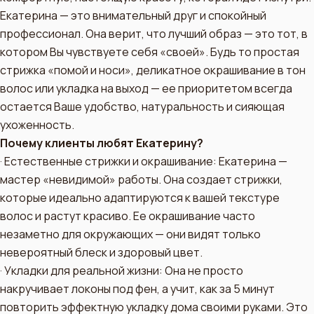
Екатерина — это внимательный друг и спокойный
профессионал. Она верит, что лучший образ — это тот, в
котором Вы чувствуете себя «своей». Будь то простая
стрижка «помой и носи», деликатное окрашивание в тон
волос или укладка на выход — ее приоритетом всегда
остается Ваше удобство, натуральность и сияющая
ухоженность.
Почему клиенты любят Екатерину?
· Естественные стрижки и окрашивание: Екатерина —
мастер «невидимой» работы. Она создает стрижки,
которые идеально адаптируются к вашей текстуре
волос и растут красиво. Ее окрашивание часто
незаметно для окружающих — они видят только
невероятный блеск и здоровый цвет.
· Укладки для реальной жизни: Она не просто
накручивает локоны под фен, а учит, как за 5 минут
повторить эффектную укладку дома своими руками. Это